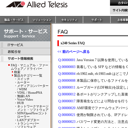
x240 Series FAQ
<< 前のページへ戻る
Q.00000001
Java Version 7 以降を使用
FAQ・マニュアル・ファー
Q.00000003
装着している SFP などの情報を 
ムウェア／ドライバー
検索
Q.00000004
rfc1902.mib, rfc1903.mib
製品カテゴリー一覧
・
スイッチ
Q.00000008
本製品に保存しているファイルを
・
ルーター
・
メディアコンバーター
Q.00000011
ループガード(LDF検出)を設
/ WDM
・
VDSL / HomePNA
Q.00000012
各ポートがリンクアップした直後
・
無線LAN
・
Voice/Video
Q.00000017
障害発生などにより問合せを行う
・
HUB
・
ネットワークマネージ
Q.00000020
AMF環境でファームウェアバー
メント・ソフトウェア
・
SDN/OpenFlowコント
Q.00000021
使用が制限されている、IPアドレス
ローラー
・
LANアダプター
Q.00000023
パスワード変更の方法と、注意点
・
トランシーバー
・
ソフトウェア