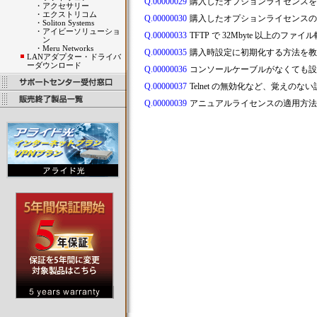
Q.00000029
購入したオプションライセンスを
・
アクセサリー
・
エクストリコム
Q.00000030
購入したオプションライセンスの
・
Soliton Systems
・
アイビーソリューショ
Q.00000033
TFTP で 32Mbyte 以上のフ
ン
・
Meru Networks
Q.00000035
購入時設定に初期化する方法を
LANアダプター・ドライバ
ーダウンロード
Q.00000036
コンソールケーブルがなくても
Q.00000037
Telnet の無効化など、覚えの
Q.00000039
アニュアルライセンスの適用方法