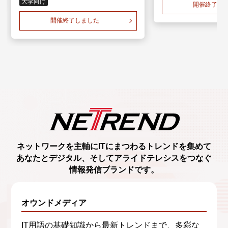
大学向け
開催終了し
開催終了しました
ネットワークを主軸に
ITにまつわるトレンド
を集めて
あなたとデジタル、
そしてアライドテレシスをつなぐ
情報発信ブランド
です。
オウンドメディア
IT用語の基礎知識から最新トレンドまで、多彩な