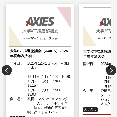
大学ICT推進協議会（AXIES）2025
大学ICT推進協議会（A
年度年次大会
年度年次大会
開催日：
2025年12月1日（月）～3日
開催日：
2024年1
（水）
日（木）
12月1日（月）12:00～19:30
（1日目：1
12月2日（火） 9:00～
（2日目： 
18:15
（3日目： 
12月3日（水） 9:30～
会 場：
奈良県コ
15:00
ター（展
会 場：
札幌コンベンションセンタ
ションホー
ー 1F 大ホール／ホワイエ
条大路一丁目
（北海道札幌市白石区東札
大学向け
幌６条１丁目１-１)