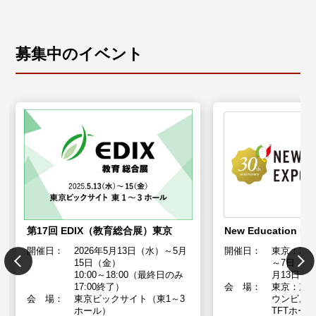
募集中のイベント
第17回 EDIX（教育総合展）東京
New Education Ex
開催日：
2026年5月13日（水）～5月
開催日：
東京：20
15日（金）
～7日（土）
10:00～18:00（最終日のみ
月13日（
17:00終了）
会 場：
東京：東
会 場：
東京ビックサイト（東1～3
ウンビル（
ホール）
TFTホー