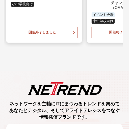
チャンダ
小中学校向け
（OMM）
イベント会場
小中学校向け
開催終了しました
開催終了し
ネットワークを主軸に
ITにまつわるトレンド
を集めて
あなたとデジタル、
そしてアライドテレシスをつなぐ
情報発信ブランド
です。