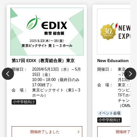
第17回 EDIX（教育総合展）東京
New Education Ex
開催日：
2026年5月13日（水）～5月
開催日：
東京：20
15日（金）
～7日（土）
10:00～18:00（最終日のみ
月13日（
17:00終了）
会 場：
東京：東
会 場：
東京ビックサイト（東1～3
ウンビル（
ホール）
TFTホー
チャンダ
小中学校向け
（OMM）
イベント会場
小中学校向け
開催終了しました
開催終了し