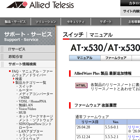
FAQ・マニュアル・ファー
AlliedWare Plus 製品 最新追加情報
ムウェア／ドライバー
検索
製品カテゴリー一覧
各製品のリリースノートに書
・
スイッチ
リリースノートとあわせてお
・
ルーター
・
メディアコンバーター
/ WDM
・
VDSL / HomePNA
・
無線LAN
ファームウェア 改版履歴
・
Voice/Video
・
HUB
・
ネットワークマネージ
通常ファームウェア
メント・ソフトウェア
リリース日
Ver.
・
SDN/OpenFlowコント
'26.04.28
5.5.6-0.1
リリー
ローラー
※ '2
・
LANアダプター
・
トランシーバー
'25.12.24
5.5.5-2.1
リリー
・
ソフトウェア