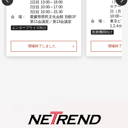
（月）～
1日目 13:00～18:00
※アーカ
2日目 10:00～17:00
日（月）～
3日目 10:00～15:30
10:00～17
会 場：
愛媛県県民文化会館 別館1F
会 場：
東京ビッ
第11会議室／第13会議室
1,2,4ホ
エンタープライズ向け
医療機関向け
開催終了しました
開催終了し