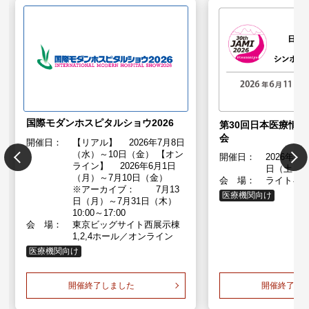
国際モダンホスピタルショウ2026
第30回日本医療情
会
開催日：
【リアル】 2026年7月8日
（水）～10日（金） 【オン
開催日：
2026年６
ライン】 2026年6月1日
日（土）
（月）～7月10日（金）
会 場：
ライトキ
※アーカイブ： 7月13
医療機関向け
日（月）～7月31日（木）
10:00～17:00
会 場：
東京ビッグサイト西展示棟
1,2,4ホール／オンライン
医療機関向け
開催終了しました
開催終了し