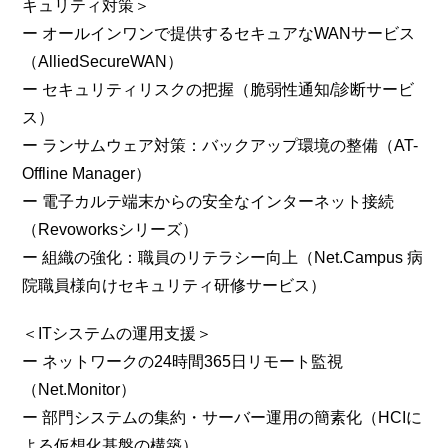
キュリティ対策＞
ー オールインワンで提供するセキュアなWANサービス
（AlliedSecureWAN）
ー セキュリティリスクの把握（脆弱性通知/診断サービ
ス）
ー ランサムウェア対策：バックアップ環境の整備（AT-
Offline Manager）
ー 電子カルテ端末からの安全なインターネット接続
（Revoworksシリーズ）
ー 組織の強化：職員のリテラシー向上（Net.Campus 病
院職員様向けセキュリティ研修サービス）
＜ITシステムの運用支援＞
ー ネットワークの24時間365日リモート監視
（Net.Monitor）
ー 部門システムの集約・サーバー運用の簡素化（HCIに
よる仮想化基盤の構築）