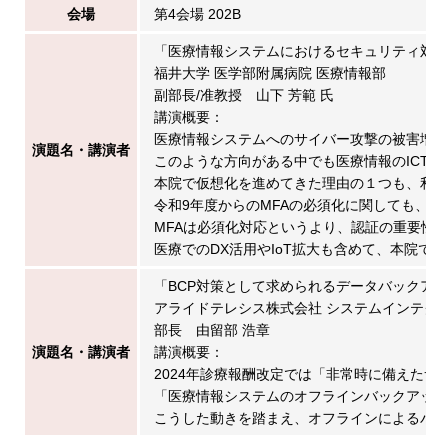
会場
第4会場 202B
「医療情報システムにおけるセキュリティ対応
福井大学 医学部附属病院 医療情報部
副部長/准教授 山下 芳範 氏
講演概要：
医療情報システムへのサイバー攻撃の被害増
演題名・講演者
このような方向がある中でも医療情報のICT
本院で仮想化を進めてきた理由の１つも、利
令和9年度からのMFAの必須化に関しても、
MFAは必須化対応というより、認証の重要性
医療でのDX活用やIoT拡大も含めて、本院
「BCP対策として求められるデータバックア
アライドテレシス株式会社 システムインテグ
部長 由留部 浩章
演題名・講演者
講演概要：
2024年診療報酬改定では「非常時に備えた
「医療情報システムのオフラインバックアップ
こうした動きを踏まえ、オフラインによるバ