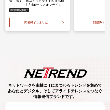
会 場：
東京ビッグサイト西展示棟
1,2,4ホール／オンライン
医療機関向け
開催終了しました
開催終了し
ネットワークを主軸に
ITにまつわるトレンド
を集めて
あなたとデジタル、
そしてアライドテレシスをつなぐ
情報発信ブランド
です。