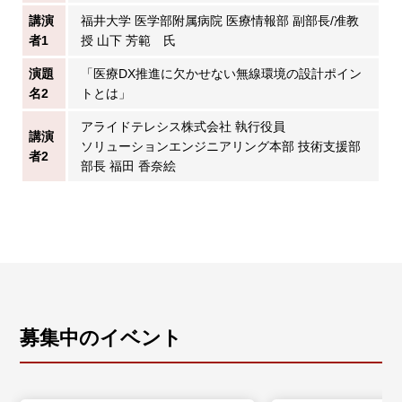
講演
福井大学 医学部附属病院 医療情報部 副部長/准教
者1
授 山下 芳範 氏
演題
「医療DX推進に欠かせない無線環境の設計ポイン
名2
トとは」
アライドテレシス株式会社 執行役員
講演
ソリューションエンジニアリング本部 技術支援部
者2
部長 福田 香奈絵
募集中のイベント