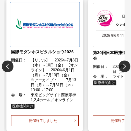
国際モダンホスピタルショウ2026
第30回日本医療情
会
開催日：
【リアル】 2026年7月8日
（水）～10日（金） 【オン
開催日：
2026年６
ライン】 2026年6月1日
日（土）
（月）～7月10日（金）
会 場：
ライトキ
※アーカイブ： 7月13
医療機関向け
日（月）～7月31日（木）
10:00～17:00
会 場：
東京ビッグサイト西展示棟
1,2,4ホール／オンライン
医療機関向け
開催終了しました
開催終了し