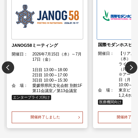
国際モダンホスピタル
JANOG58ミーティング
開催日：
【リアル】
開催日：
2026年7月15日（水）～7月
（水）～1
17日（金）
ライン】 
（月）～
1日目 13:00～18:00
※アーカ
2日目 10:00～17:00
日（月）～
3日目 10:00～15:30
10:00～17
会 場：
愛媛県県民文化会館 別館1F
会 場：
東京ビッ
第11会議室／第13会議室
1,2,4ホ
エンタープライズ向け
医療機関向け
開催終了しました
開催終了し