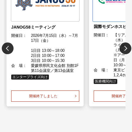
国際モダンホスピタル
JANOG58ミーティング
開催日：
【リアル】
開催日：
2026年7月15日（水）～7月
（水）～1
17日（金）
ライン】 
（月）～
1日目 13:00～18:00
※アーカ
2日目 10:00～17:00
日（月）～
3日目 10:00～15:30
10:00～17
会 場：
愛媛県県民文化会館 別館1F
会 場：
東京ビッ
第11会議室／第13会議室
1,2,4ホ
エンタープライズ向け
医療機関向け
開催終了しました
開催終了し