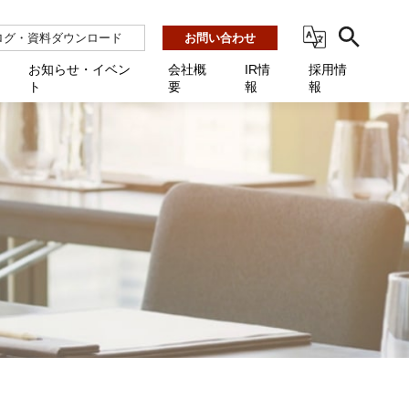
ログ・資料ダウンロード
お問い合わせ
お知らせ・イベン
会社概
IR情
採用情
ト
要
報
報
ビス
ント
ーション連携 AMF-SEC
業所一覧
用
機関向け
あるご質問 / お困りのときに
インバックアップ
プ会社一覧
体向け
発生時に必要な情報
ナー
展示会・学会
援 Net.Pro
型インシデントレスポンス訓練基盤 NetQuest
ト
ーシティ推進
高・教育委員会向け
サイトサービス契約中のお客様へ
 Net.Monitor
m
ステークホルダー方針
向け
 Net.Assist
業向け
守 Net.Cover
向け
理 Net.AMF
研修 Net.Campus