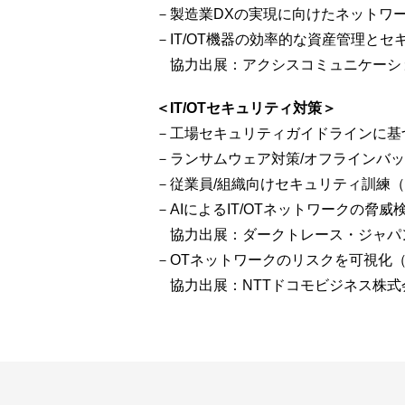
－製造業DXの実現に向けたネットワー
－IT/OT機器の効率的な資産管理とセキュリテ
協力出展：アクシスコミュニケーシ
＜IT/OTセキュリティ対策＞
－工場セキュリティガイドラインに基
－ランサムウェア対策/オフラインバックアップ
－従業員/組織向けセキュリティ訓練（Net.C
－AIによるIT/OTネットワークの脅威
協力出展：ダークトレース・ジャパ
－OTネットワークのリスクを可視化（Wide
協力出展：NTTドコモビジネス株式