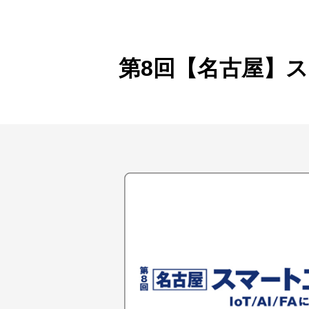
製品ナ
映像監
その
第8回【名古屋】ス
製品関
動作検
他社製
販売終