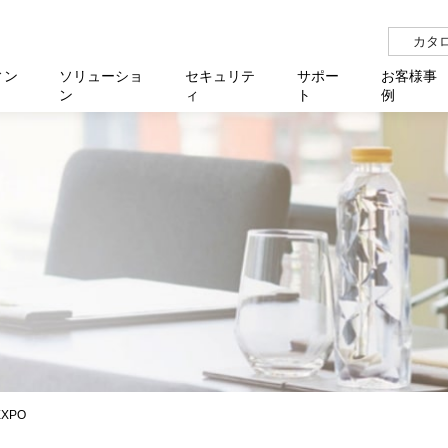
カタ
ィン
ソリューショ
セキュリテ
サポー
お客様事
ン
ィ
ト
例
らせ
サー
イベ
N
リューション Allied SecureWAN
せ
福祉
報
用
アプリケ
製造業
国内事
中途採
医療
よく
化
ィ対策・支援 Net.CyberSecurity
覧
・自治体
オフラ
企業
グルー
自治
障害
チ
お知らせ
無線LAN
セミ
導入支
クラウド
理
et.Monitor
アル・ファームウェア
等学校
認定
イベン
ダイバ
小中
オン
運用支援
／ルーター
ネットワーク管理
Platfor
ド管理
ト対象バージョン一覧
全活動
マルチ
大学
業務代行
リティ
メディアコンバーター
ー仮想化
製造
製品保
ミック製品
パートナー製品
センター
企業
統合管
を探す
策
教育・
XPO