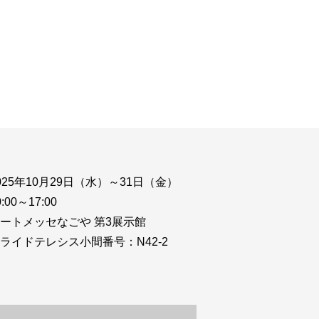
ウド型インシデントレスポンス訓練基盤 NetQuest
orm
リティ対策・支援 Net.CyberSecurity
Eソリューション Allied SecureWAN
ラインバックアップ
線 アライド光
サブスクリプション
025年10月29日（水）～31日（金）
0:00～17:00
ートメッセなごや 第3展示館
ライドテレシス小間番号：N42-2