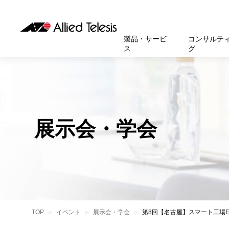
製品・サービ
コンサルテ
ス
グ
製品
お知
無線LA
SASEソ
お知ら
医療・
基本情
新卒採
製品・サービス
ソリューション
セキュリティ
サポート
お客様事例
お知らせ・イベント
会社概要
採用情報
帯域強
セキュリテ
規約一
官公庁
沿革
スイッ
重要な
トップページへ
トップページへ
トップページへ
トップページへ
トップページへ
トップページへ
展示会・学会
運用管
運用支援 N
マニュ
小中高
受賞・
UTM
クラウ
サポー
大学
環境保
セキュ
サーバ
アカデ
データ
製品
BCP対
TOP
イベント
展示会・学会
第8回【名古屋】スマート工場E