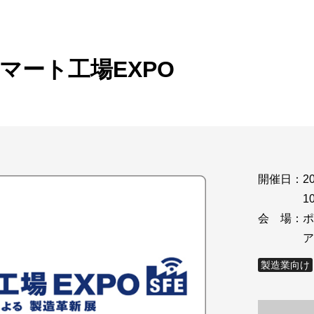
ビゲーション
視
システム構成アシスト
クラ
Platf
セキュ
他
マート工場EXPO
SAS
連資料・証明書など
オフ
証
光回
品・サービス連携 企業一覧
製品
了予定製品／販売終了製品
開催日：
2
1
会 場：
ポ
ア
製造業向け