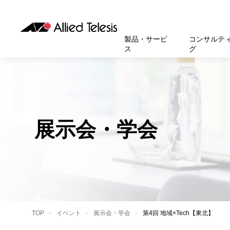
製品・サービ
コンサルテ
ス
グ
製品
お知
無線LA
SASEソ
お知ら
医療・
基本情
新卒採
製品・サービス
ソリューション
セキュリティ
サポート
お客様事例
お知らせ・イベント
会社概要
採用情報
帯域強
セキュリテ
規約一
官公庁
沿革
スイッ
重要な
トップページへ
トップページへ
トップページへ
トップページへ
トップページへ
トップページへ
展示会・学会
運用管
運用支援 N
マニュ
小中高
受賞・
UTM
クラウ
サポー
大学
環境保
セキュ
サーバ
アカデ
データ
製品
BCP対
TOP
イベント
展示会・学会
第4回 地域×Tech【東北】