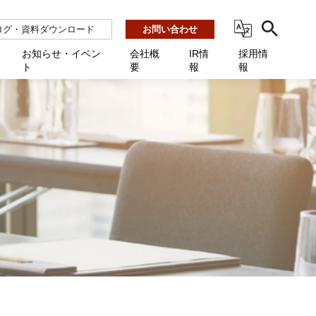
ログ・資料ダウンロード
お問い合わせ
お知らせ・イベン
会社概
IR情
採用情
ト
要
報
報
ビス
ント
ーション連携 AMF-SEC
業所一覧
用
機関向け
あるご質問 / お困りのときに
インバックアップ
プ会社一覧
体向け
発生時に必要な情報
ナー
展示会・学会
援 Net.Pro
型インシデントレスポンス訓練基盤 NetQuest
ト
ーシティ推進
高・教育委員会向け
サイトサービス契約中のお客様へ
 Net.Monitor
m
ステークホルダー方針
向け
 Net.Assist
業向け
守 Net.Cover
向け
理 Net.AMF
研修 Net.Campus