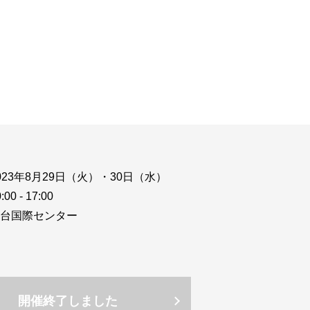
ウド型インシデントレスポンス訓練基盤 NetQuest
orm
リティ対策・支援 Net.CyberSecurity
Eソリューション Allied SecureWAN
ラインバックアップ
線 アライド光
サブスクリプション
023年8月29日（火）・30日（水）
:00 - 17:00
台国際センター
開催終了しました