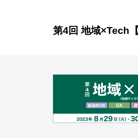
製品ナ
映像監
その
第4回 地域×Tech
製品関
動作検
他社製
販売終