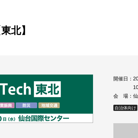
ビゲーション
視
システム構成アシスト
クラ
Platf
セキュ
他
【東北】
SAS
連資料・証明書など
オフ
証
光回
品・サービス連携 企業一覧
製品
了予定製品／販売終了製品
開催日：
2
10
会 場：
仙
自治体向け