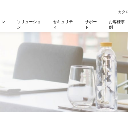
カタ
ィン
ソリューショ
セキュリテ
サポー
お客様事
ン
ィ
ト
例
らせ
サー
イベ
N
リューション Allied SecureWAN
せ
福祉
報
用
アプリケ
製造業
国内事
中途採
医療
よく
化
ィ対策・支援 Net.CyberSecurity
覧
・自治体
オフラ
企業
グルー
自治
障害
チ
お知らせ
無線LAN
セミ
導入支
クラウド
理
et.Monitor
アル・ファームウェア
等学校
認定
イベン
ダイバ
小中
オン
運用支援
／ルーター
ネットワーク管理
Platfor
ド管理
ト対象バージョン一覧
全活動
マルチ
大学
業務代行
リティ
メディアコンバーター
ー仮想化
製造
製品保
ミック製品
パートナー製品
センター
企業
統合管
を探す
策
教育・