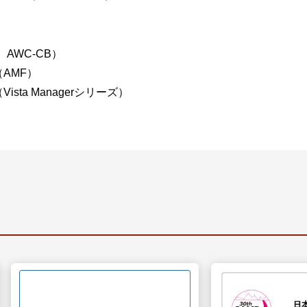
AWC-CB）
AMF）
ta Managerシリーズ）