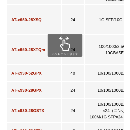
AT-x950-28XSQ
24
1G SFP/10G SF
100/1000/2.5G/
AT-x950-28XTQm
24
10GBASE-T
スクロールできます
AT-x930-52GPX
48
10/100/1000BAS
AT-x930-28GPX
24
10/100/1000BAS
10/100/1000BAS
AT-x930-28GSTX
24
×24（コンボ
100M/1G SFP×24