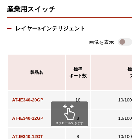
産業用スイッチ
レイヤー3インテリジェント
画像を表示
標準
標準
製品名
ポート数
スピ
AT-IE340-20GP
16
10/100/1
AT-IE340-12GP
8
10/100/1
スクロールできます
AT-IE340-12GT
8
10/100/1