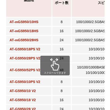
ポート数
スピー
AT-mGS950/10HS
8
100/1000/2.5GBASE
AT-mGS950/18HS
16
100/1000/2.5GBASE-
AT-mGS950/28HS
24
100/1000/2.5GBASE-
AT-GS950/18PS V2
16
10/100/1000
AT-GS950/28PS V2
24
10/100/1000
10/100/1000BASE-T
AT-GS950/52PS V2
48
10/100/1000B
スクロールできます
AT-GS950/10PS V2
8
10/100/1000
AT-GS950/10 V2
8
10/100/1000
AT-GS950/18 V2
16
10/100/1000
AT-GS950/28 V2
24
10/100/1000