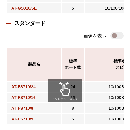
AT-GS910/5E
5
10/100/1000
スタンダード
画像を表示
標準
標準ポー
製品名
ポート数
スピー
AT-FS710/24
24
10/100BAS
AT-FS710/16
16
10/100BAS
スクロールできます
AT-FS710/8
8
10/100BAS
AT-FS710/5
5
10/100BAS