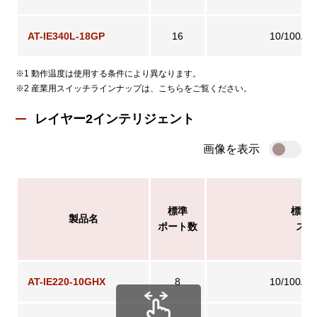
AT-IE340L-18GP
16
10/100/1
※1 動作温度は使用する条件により異なります。
※2 産業用スイッチラインナップは、こちらをご覧ください。
レイヤー2インテリジェント
画像を表示
標準
標準
製品名
ポート数
スピ
AT-IE220-10GHX
8
10/100/1