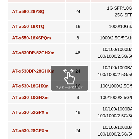
1G SFP/10G SF
AT-x560-28YSQ
24
25G SFP28
AT-x550-18XTQ
16
1000/10GBASE
AT-x550-18XSPQm
8
1000/2.5G/5G/10G
10/100/1000BASE
AT-x530DP-52GHXm
48
100/1000/2.5G/5GB
10/100/1000BASE
AT-x530DP-28GHXm
24
100/1000/2.5G/5GB
AT-x530-18GHXm
16
100/1000/2.5G/5G
スクロールできます
AT-x530-10GHXm
8
100/1000/2.5G/5G
10/100/1000BASE
AT-x530-52GPXm
48
100/1000/2.5G/5GB
10/100/1000BASE
AT-x530-28GPXm
24
100/1000/2.5G/5GB