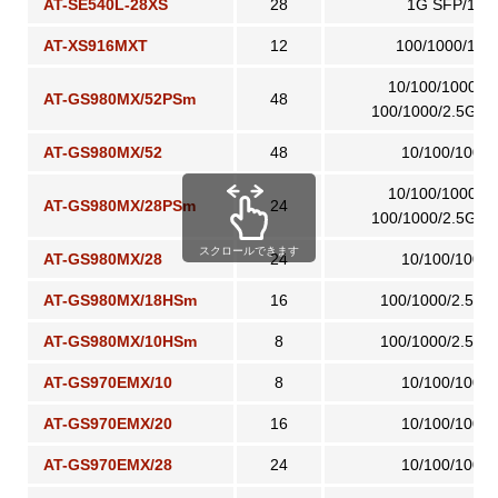
AT-SE540L-28XS
28
1G SFP/10G
AT-XS916MXT
12
100/1000/10
10/100/1000B
AT-GS980MX/52PSm
48
100/1000/2.5G/
AT-GS980MX/52
48
10/100/1000
10/100/1000B
AT-GS980MX/28PSm
24
100/1000/2.5G/
スクロールできます
AT-GS980MX/28
24
10/100/1000
AT-GS980MX/18HSm
16
100/1000/2.5G
AT-GS980MX/10HSm
8
100/1000/2.5G
AT-GS970EMX/10
8
10/100/1000
AT-GS970EMX/20
16
10/100/1000
AT-GS970EMX/28
24
10/100/1000