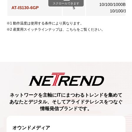
スクロールできます
10/100/1000BAS
AT-IS130-6GP
5
10/100/10
※1 動作温度は使用する条件により異なります。
※2 産業用スイッチラインナップは、こちらをご覧ください。
ネットワークを主軸に
ITにまつわるトレンド
を集めて
あなたとデジタル、
そしてアライドテレシスをつなぐ
情報発信ブランド
です。
オウンドメディア