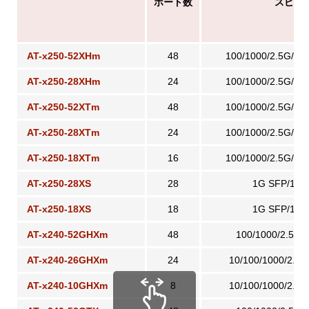
ポート数
スピー
AT-x250-52XHm
48
100/1000/2.5G/5
AT-x250-28XHm
24
100/1000/2.5G/5
AT-x250-52XTm
48
100/1000/2.5G/5
AT-x250-28XTm
24
100/1000/2.5G/5
AT-x250-18XTm
16
100/1000/2.5G/5
AT-x250-28XS
28
1G SFP/10G
AT-x250-18XS
18
1G SFP/10G
AT-x240-52GHXm
48
100/1000/2.5G
AT-x240-26GHXm
24
10/100/1000/2.5
AT-x240-10GHXm
8
10/100/1000/2.5