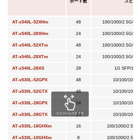
ポート数
スピー
AT-x540L-52XHm
48
100/1000/2.5G/5
AT-x540L-28XHm
24
100/1000/2.5G/5
AT-x540L-52XTm
48
100/1000/2.5G/5
AT-x540L-28XTm
24
100/1000/2.5G/5
AT-x540L-28XS
28
1G SFP/10G
AT-x530L-52GPX
48
10/100/1000
AT-x530L-52GTX
48
10/100/1000
AT-x530L-28GPX
24
10/100/1000
スクロールできます
AT-x530L-28GTX
24
10/100/1000
AT-x530L-18GHXm
16
100/1000/2.5G
AT-x530L-10GHXm
8
100/1000/2.5G