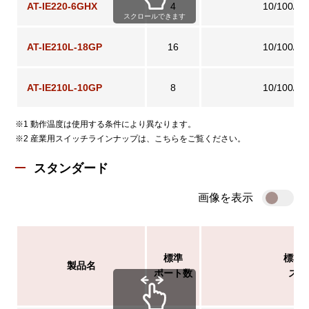
AT-IE220-6GHX
4
10/100/1
スクロールできます
AT-IE210L-18GP
16
10/100/1
AT-IE210L-10GP
8
10/100/1
※1 動作温度は使用する条件により異なります。
※2 産業用スイッチラインナップは、こちらをご覧ください。
スタンダード
画像を表示
標準
標準
製品名
ポート数
スピ