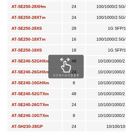
AT-SE250-28XHm
24
100/1000/2.5G/5
AT-SE250-28XTm
24
100/1000/2.5G/5
AT-SE250-28XS
28
1G SFP/10G
AT-SE250-18XTm
16
100/1000/2.5G/5
AT-SE250-18XS
18
1G SFP/10G
AT-SE240-52GHXm
48
10/100/1000/2.5
AT-SE240-26GHXm
24
10/100/1000/2.5
スクロールできます
AT-SE240-10GHXm
8
10/100/1000/2.5
AT-SE240-52GTXm
48
10/100/1000/2.5
AT-SE240-26GTXm
24
10/100/1000/2.5
AT-SE240-10GTXm
8
10/100/1000/2.5
AT-SH230-28GP
24
10/100/1000