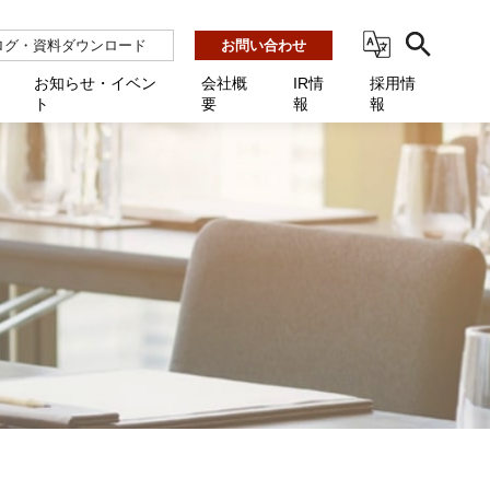
ログ・資料ダウンロード
お問い合わせ
お知らせ・イベン
会社概
IR情
採用情
ト
要
報
報
ビス
ント
ーション連携 AMF-SEC
業所一覧
用
機関向け
あるご質問 / お困りのときに
インバックアップ
プ会社一覧
体向け
発生時に必要な情報
ナー
展示会・学会
援 Net.Pro
型インシデントレスポンス訓練基盤 NetQuest
ト
ーシティ推進
高・教育委員会向け
サイトサービス契約中のお客様へ
 Net.Monitor
m
ステークホルダー方針
向け
 Net.Assist
業向け
守 Net.Cover
向け
理 Net.AMF
研修 Net.Campus