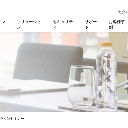
カタ
ィン
ソリューショ
セキュリテ
サポー
お客様事
ン
ィ
ト
例
らせ
サー
イベ
N
リューション Allied SecureWAN
せ
福祉
報
用
アプリケ
製造業
国内事
中途採
医療
よく
化
ィ対策・支援 Net.CyberSecurity
覧
・自治体
オフラ
企業
グルー
自治
障害
チ
お知らせ
無線LAN
セミ
導入支
クラウド
理
et.Monitor
アル・ファームウェア
等学校
認定
イベン
ダイバ
小中
オン
運用支援
／ルーター
ネットワーク管理
Platfor
ド管理
ト対象バージョン一覧
全活動
マルチ
大学
業務代行
リティ
メディアコンバーター
ー仮想化
製造
製品保
ミック製品
パートナー製品
センター
企業
統合管
を探す
策
教育・
ンラインセミナー