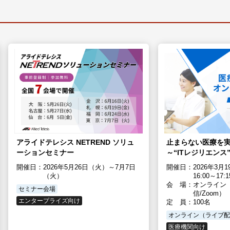
アライドテレシス NETREND ソリュ
止まらない医療を
ーションセミナー
～“ITレジリエンス
開催日：
2026年5月26日（火）～7月7日
開催日：
2026年3月
（火）
16:00～17:1
会 場：
オンライン
セミナー会場
信/Zoom）
エンタープライズ向け
定 員：
100名
オンライン（ライブ配
医療機関向け