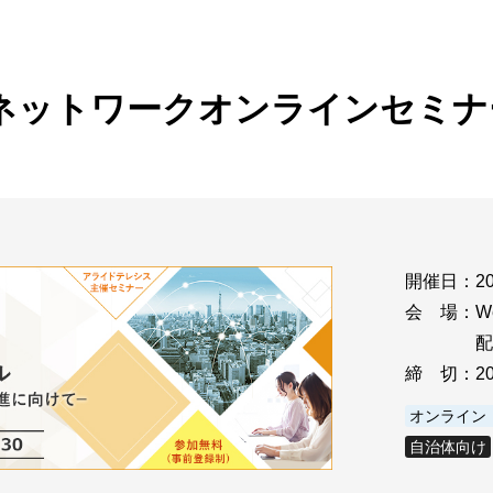
ビゲーション
視
システム構成アシスト
クラ
Platf
セキュ
他
治体ネットワークオンラインセミナ
SAS
連資料・証明書など
オフ
証
光回
品・サービス連携 企業一覧
製品
了予定製品／販売終了製品
開催日：
2
会 場：
W
配
締 切：
2
オンライン
自治体向け