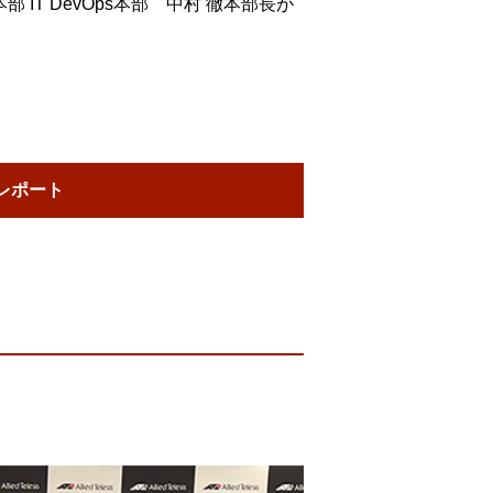
T DevOps本部 中村 徹本部長が
レポート