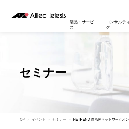
製品・サービ
コンサルテ
ス
グ
製品
お知
無線LA
SASEソ
お知ら
医療・
基本情
新卒採
製品・サービス
ソリューション
セキュリティ
サポート
お客様事例
お知らせ・イベント
会社概要
採用情報
帯域強
セキュリテ
規約一
官公庁
沿革
スイッ
重要な
トップページへ
トップページへ
トップページへ
トップページへ
トップページへ
トップページへ
セミナー
運用管
運用支援 N
マニュ
小中高
受賞・
UTM
クラウ
サポー
大学
環境保
セキュ
サーバ
アカデ
データ
製品
BCP対
TOP
イベント
セミナー
NETREND 自治体ネットワークオ