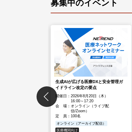
募集中のイベント
医療ネットワークオンライ
2月15日（火）
7:15
ン（ライブ配信／
生成AIが広げる医療DXと安全管理ガ
イドライン改定の要点
02月15日（火）
開催日：
2026年8月20日（木）
ブ配信）
16:00～17:20
会 場：
オンライン（ライブ配
信/Zoom）
定 員：
100名
オンライン（アーカイブ配信）
医療機関向け