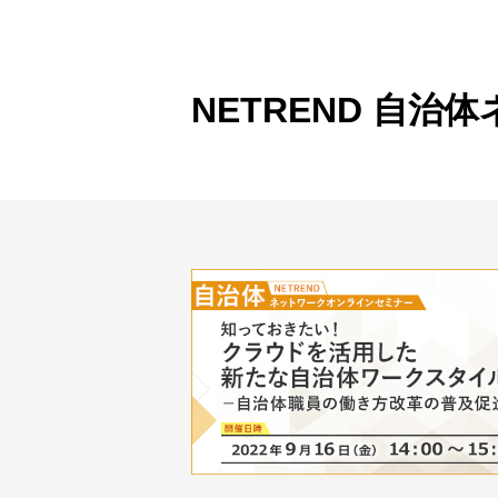
製品ナ
映像監
その
NETREND 自
製品関
動作検
他社製
販売終