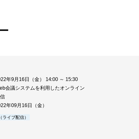
ウド型インシデントレスポンス訓練基盤 NetQuest
orm
リティ対策・支援 Net.CyberSecurity
ー
Eソリューション Allied SecureWAN
ラインバックアップ
線 アライド光
サブスクリプション
022年9月16日（金） 14:00 ～ 15:30
eb会議システムを利用したオンライン
信
022年09月16日（金）
（ライブ配信）