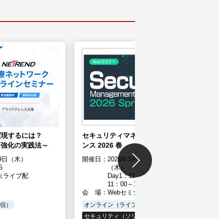
実現するには？
セキュリティマネジメントカンファレ
”強化の実践法～
ンス 2026 春
19日（木）
開催日：
2026年3月11日（水）・12日
5
（木）
（ライブ配
Day1：11:00～17:10／Day2：
11：00～15：25
会 場：
Webセミナー（Live配信）
信）
オンライン（ライブ配信）
セキュリティ（ソリューション）