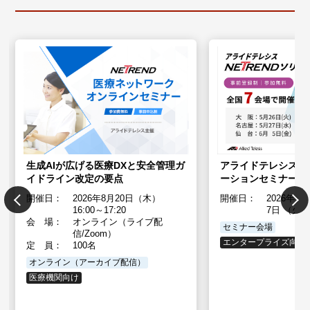
生成AIが広げる医療DXと安全管理ガ
アライドテレシス NE
イドライン改定の要点
ーションセミナー
開催日：
2026年8月20日（木）
開催日：
2026年5
16:00～17:20
7日 （火
会 場：
オンライン（ライブ配
セミナー会場
信/Zoom）
エンタープライズ向け
定 員：
100名
オンライン（アーカイブ配信）
医療機関向け