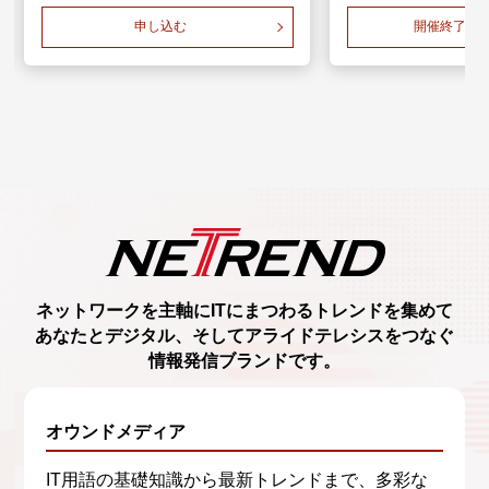
申し込む
開催終了し
ネットワークを主軸に
ITにまつわるトレンド
を集めて
あなたとデジタル、
そしてアライドテレシスをつなぐ
情報発信ブランド
です。
オウンドメディア
IT用語の基礎知識から最新トレンドまで、多彩な