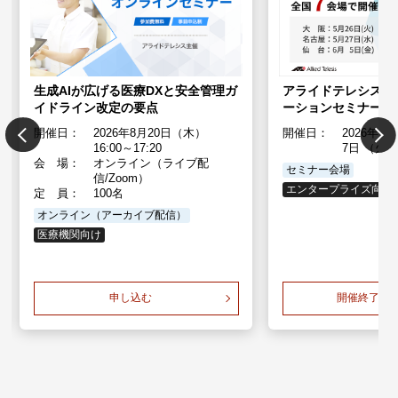
生成AIが広げる医療DXと安全管理ガ
アライドテレシス NE
イドライン改定の要点
ーションセミナー
開催日：
2026年8月20日（木）
開催日：
2026年5
16:00～17:20
7日 （火
会 場：
オンライン（ライブ配
セミナー会場
信/Zoom）
エンタープライズ向け
定 員：
100名
オンライン（アーカイブ配信）
医療機関向け
申し込む
開催終了し